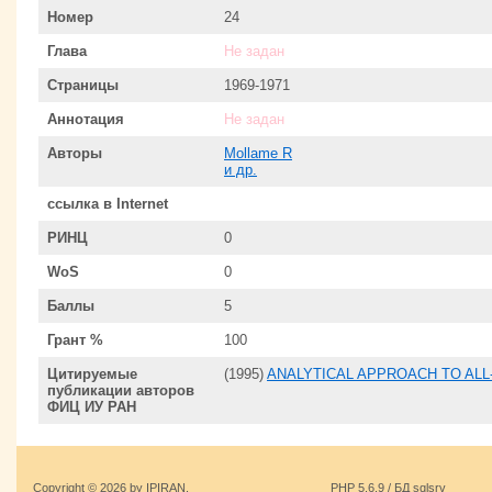
Номер
24
Глава
Не задан
Страницы
1969-1971
Аннотация
Не задан
Авторы
Mollame R
и др.
ссылка в Internet
РИНЦ
0
WoS
0
Баллы
5
Грант %
100
Цитируемые
(1995)
ANALYTICAL APPROACH TO ALL
публикации авторов
ФИЦ ИУ РАН
Copyright © 2026 by IPIRAN.
PHP 5.6.9 / БД sqlsrv