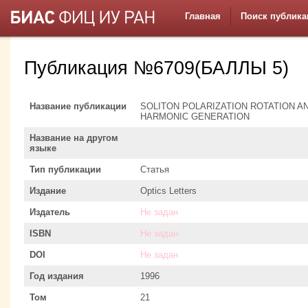
Главная
Поиск публика
Публикация №6709(БАЛЛЫ 5)
Название публикации
SOLITON POLARIZATION ROTATION AN
HARMONIC GENERATION
Название на другом
языке
Тип публикации
Статья
Издание
Optics Letters
Издатель
Не задан
ISBN
Не задан
DOI
Не задан
Год издания
1996
Том
21