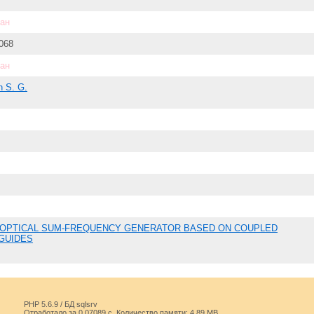
дан
068
дан
n S. G.
OPTICAL SUM-FREQUENCY GENERATOR BASED ON COUPLED
GUIDES
PHP 5.6.9 / БД sqlsrv
Отработало за 0.07089 с. Количество памяти: 4.89 MB