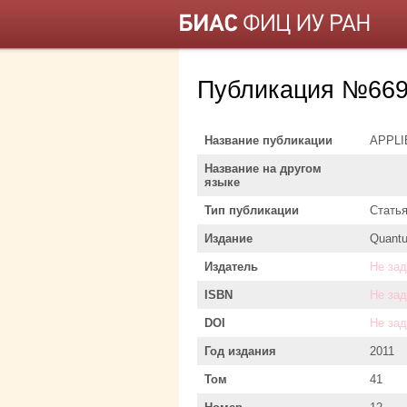
Публикация №669
Название публикации
APPLI
Название на другом
языке
Тип публикации
Стать
Издание
Quantu
Издатель
Не за
ISBN
Не за
DOI
Не за
Год издания
2011
Том
41