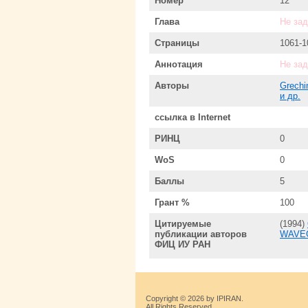
Номер
12
Глава
Не за
Страницы
1061-1
Аннотация
Не за
Авторы
Grechi
и др.
ссылка в Internet
РИНЦ
0
WoS
0
Баллы
5
Грант %
100
Цитируемые
(1994)
публикации авторов
WAVE
ФИЦ ИУ РАН
Copyright © 2026 by IPIRAN.
All Rights Reserved.