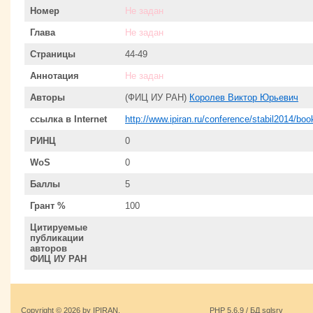
Номер
Не задан
Глава
Не задан
Страницы
44-49
Аннотация
Не задан
Авторы
(ФИЦ ИУ РАН)
Королев Виктор Юрьевич
ссылка в Internet
http://www.ipiran.ru/conference/stabil2014/boo
РИНЦ
0
WoS
0
Баллы
5
Грант %
100
Цитируемые
публикации
авторов
ФИЦ ИУ РАН
Copyright © 2026 by IPIRAN.
PHP 5.6.9 / БД sqlsrv