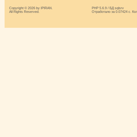
Copyright © 2026 by IPIRAN.
PHP 5.6.9 / БД sqlsrv
All Rights Reserved.
Отработало за 0.07424 с. Ко