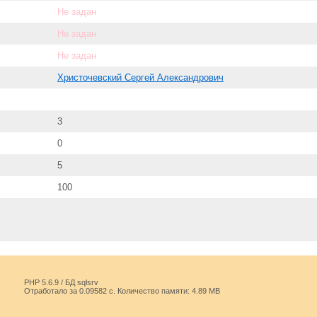
Не задан
Не задан
Не задан
Христочевский Сергей Александрович
3
0
5
100
PHP 5.6.9 / БД sqlsrv
Отработало за 0.09582 с. Количество памяти: 4.89 MB