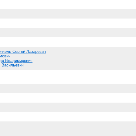
нкель Сергей Лазаревич
мович
ндр Владимирович
 Васильевич