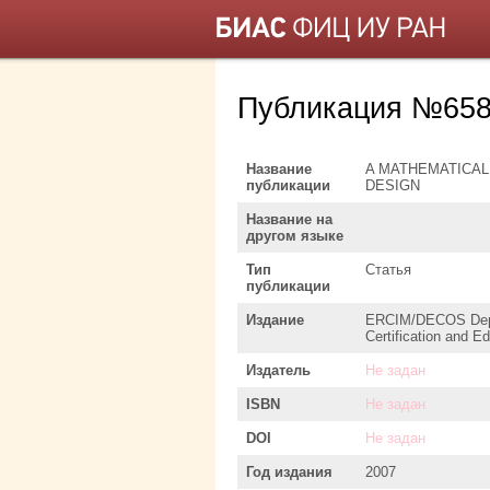
Публикация №658
Название
A MATHEMATICAL
публикации
DESIGN
Название на
другом языке
Тип
Статья
публикации
Издание
ERCIM/DECOS Depend
Certification and 
Издатель
Не задан
ISBN
Не задан
DOI
Не задан
Год издания
2007