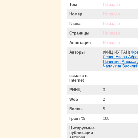
Том
Не задан
Номер
Не задан
Глава
Не задан
Страницы
Не задан
Аннотация
Не задан
Авторы
(ФИЦ ИУ РАН)
Фре
Левин Нисон Абра
Печинкин Алекса
Чаплыгин Василий
ссылка в
Internet
РИНЦ
3
WoS
2
Баллы
5
Грант %
100
Цитируемые
публикации
авторов