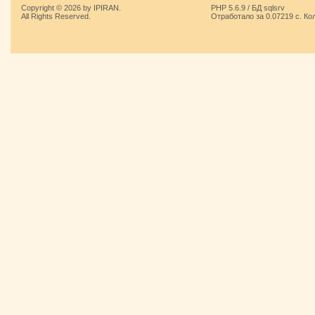
Copyright © 2026 by IPIRAN.
PHP 5.6.9 / БД sqlsrv
All Rights Reserved.
Отработало за 0.07219 с. Ко