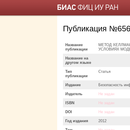
Публикация №656
Название
МЕТОД ХЕЛЛМАН
публикации
УСЛОВИЯХ МОД
Название на
другом языке
Тип
Статья
публикации
Издание
Безопасность ин
Издатель
Не задан
ISBN
Не задан
DOI
Не задан
Год издания
2012
Том
Не задан