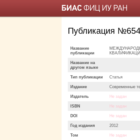
Публикация №654
Название
МЕЖДУНАРОДН
публикации
КВАЛИФИКАЦИ
Название на
другом языке
Тип публикации
Статья
Издание
Современные те
Издатель
Не задан
ISBN
Не задан
DOI
Не задан
Год издания
2012
Том
Не задан