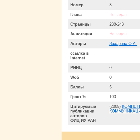
Номер
3
Глава
Не задан
Страницы
238-243
Аннотация
Не задан
Авторы
Захарова О.А.
ссылка в
Internet
РИНЦ
0
WoS
0
Баллы
5
Грант %
100
Цитируемые
(2009)
КОМПЕТ
публикации
КОММУНИКАЦ
авторов
ФИЦ ИУ РАН