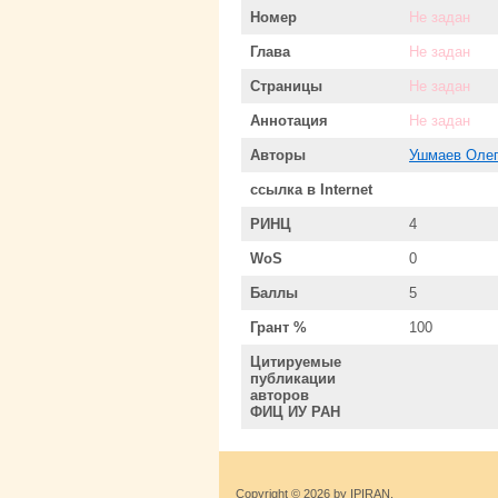
Номер
Не задан
Глава
Не задан
Страницы
Не задан
Аннотация
Не задан
Авторы
Ушмаев Олег
ссылка в Internet
РИНЦ
4
WoS
0
Баллы
5
Грант %
100
Цитируемые
публикации
авторов
ФИЦ ИУ РАН
Copyright © 2026 by IPIRAN.