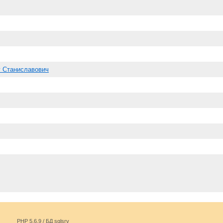
 Станиславович
PHP 5.6.9 / БД sqlsrv