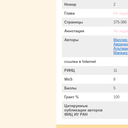
Номер
2
Глава
Не зада
Страницы
375-386
Аннотация
Не зада
Авторы
Миллер 
Аврачен
Альтман
Marquez
ссылка в Internet
РИНЦ
11
WoS
8
Баллы
5
Грант %
100
Цитируемые
публикации авторов
ФИЦ ИУ РАН