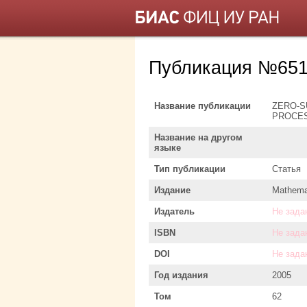
Публикация №65
Название публикации
ZERO-S
PROCE
Название на другом
языке
Тип публикации
Статья
Издание
Mathemat
Издатель
Не зада
ISBN
Не зада
DOI
Не зада
Год издания
2005
Том
62