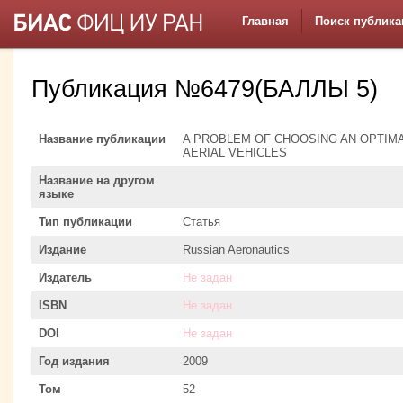
Главная
Поиск публика
Публикация №6479(БАЛЛЫ 5)
Название публикации
A PROBLEM OF CHOOSING AN OPTIM
AERIAL VEHICLES
Название на другом
языке
Тип публикации
Статья
Издание
Russian Aeronautics
Издатель
Не задан
ISBN
Не задан
DOI
Не задан
Год издания
2009
Том
52