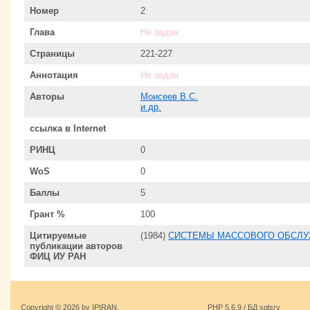
Номер
2
Глава
Не задан
Страницы
221-227
Аннотация
Не задан
Авторы
Моисеев В.С.
и др.
ссылка в Internet
РИНЦ
0
WoS
0
Баллы
5
Грант %
100
Цитируемые
(1984)
СИСТЕМЫ МАССОВОГО ОБСЛУ
публикации авторов
ФИЦ ИУ РАН
Copyright © 2026 by IPIRAN.
PHP 5.6.9 / БД sqlsrv