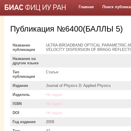
Главная
Поиск публика
Публикация №6400(БАЛЛЫ 5)
Название
ULTRA-BROADBAND OPTICAL PARAMETRIC AM
публикации
VELOCITY DISPERSION OF BRAGG REFLECT
Название на
другом языке
Тип
Статья
публикации
Издание
Journal of Physics D: Applied Physics
Издатель
Не задан
ISBN
Не задан
DOI
Не задан
Год издания
2009
Том
42