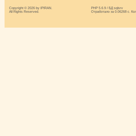
Copyright © 2026 by IPIRAN.
PHP 5.6.9 / БД sqlsrv
All Rights Reserved.
Отработало за 0.06268 с. Ко