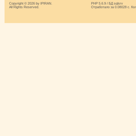
Copyright © 2026 by IPIRAN.
PHP 5.6.9 / БД sqlsrv
All Rights Reserved.
Отработало за 0.08028 с. Ко