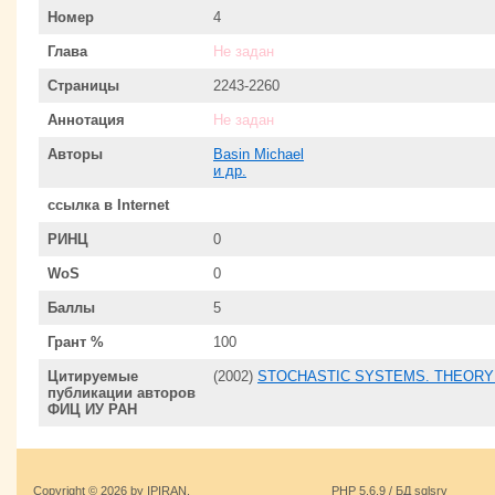
Номер
4
Глава
Не задан
Страницы
2243-2260
Аннотация
Не задан
Авторы
Basin Michael
и др.
ссылка в Internet
РИНЦ
0
WoS
0
Баллы
5
Грант %
100
Цитируемые
(2002)
STOCHASTIC SYSTEMS. THEORY 
публикации авторов
ФИЦ ИУ РАН
Copyright © 2026 by IPIRAN.
PHP 5.6.9 / БД sqlsrv