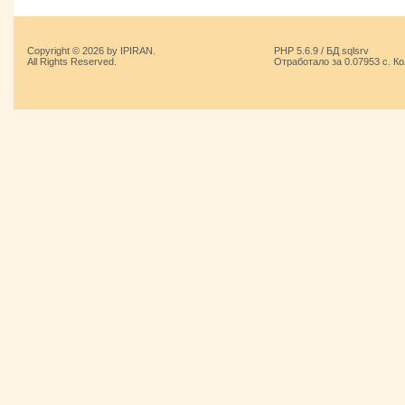
Copyright © 2026 by IPIRAN.
PHP 5.6.9 / БД sqlsrv
All Rights Reserved.
Отработало за 0.07953 с. К