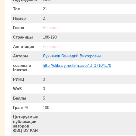
Том
21
Номер
2
Глава
Не задан
Страницы
188-193
Аннотация
Не задан
Авторы
Лукьянов Геннадий Викторович
ссылка в
http://elibrary.ru/item.asp?id=17104170
Internet
РИНЦ
0
WoS
0
Баллы
5
Грант %
100
Цитируемые
публикации
авторов
ФИЦ ИУ РАН