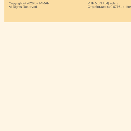
Copyright © 2026 by IPIRAN.
PHP 5.6.9 / БД sqlsrv
All Rights Reserved.
Отработало за 0.07161 с. Ко