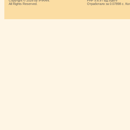
Copyright © 2026 by IPIRAN.
PHP 5.6.9 / БД sqlsrv
All Rights Reserved.
Отработало за 0.07898 с. Ко