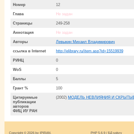
Номер
12
Глава
Не задан
Страницы
249-258
Аннотация
Не задан
Авторы
Левыкин Михаил Владимирович
ссылка в Internet
http://elibrary.ru/item.asp?id=15519939
РИНЦ
0
WoS
0
Баллы
5
Грант %
100
Цитируемые
(2002)
МОДЕЛЬ НЕВЛИЯНИЯ И СКРЫТЫ
публикации
авторов
ФИЦ ИУ РАН
Copyright © 2026 by IPIRAN.
PHP 5.6.9 / БД sqlsrv