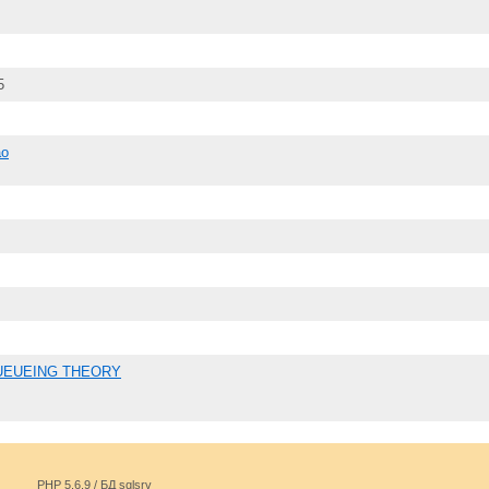
5
ao
UEUEING THEORY
PHP 5.6.9 / БД sqlsrv