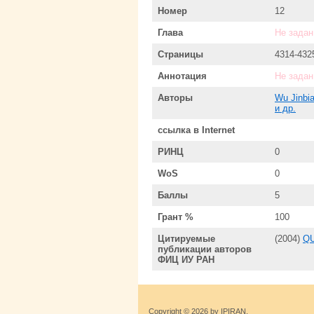
Номер
12
Глава
Не задан
Страницы
4314-432
Аннотация
Не задан
Авторы
Wu Jinbi
и др.
ссылка в Internet
РИНЦ
0
WoS
0
Баллы
5
Грант %
100
Цитируемые
(2004)
Q
публикации авторов
ФИЦ ИУ РАН
Copyright © 2026 by IPIRAN.