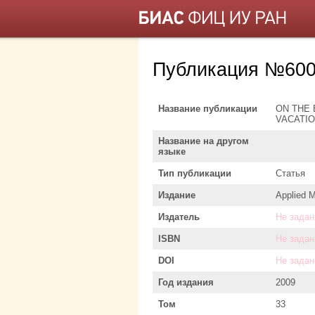
Публикация №600
Название публикации
ON THE 
VACATI
Название на другом
языке
Тип публикации
Статья
Издание
Applied M
Издатель
Не задан
ISBN
Не задан
DOI
Не задан
Год издания
2009
Том
33