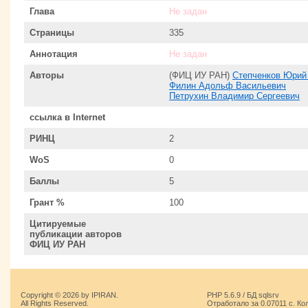
Глава
Не задан
Страницы
335
Аннотация
Не задан
Авторы
(ФИЦ ИУ РАН)
Степченков Юрий
Филин Адольф Васильевич
Петрухин Владимир Сергеевич
ссылка в Internet
РИНЦ
2
WoS
0
Баллы
5
Грант %
100
Цитируемые
публикации авторов
ФИЦ ИУ РАН
Copyright © 2026 by IPIRAN.
PHP 5.6.9 / БД sqlsrv
All Rights Reserved.
Отработало за 0.07011 с. Ко