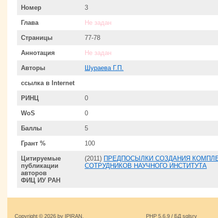
Номер
3
Глава
Не задан
Страницы
77-78
Аннотация
Не задан
Авторы
Шураева Г.П.
ссылка в Internet
РИНЦ
0
WoS
0
Баллы
5
Грант %
100
Цитируемые
(2011)
ПРЕДПОСЫЛКИ СОЗДАНИЯ КОМПЛ
публикации
СОТРУДНИКОВ НАУЧНОГО ИНСТИТУТА
авторов
ФИЦ ИУ РАН
Copyright © 2026 by IPIRAN.
PHP 5.6.9 / БД sqlsrv