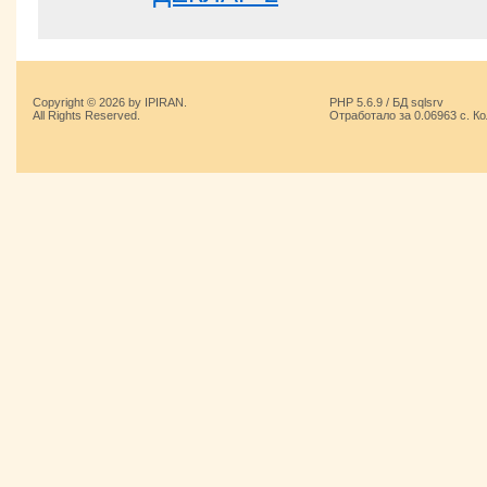
Copyright © 2026 by IPIRAN.
PHP 5.6.9 / БД sqlsrv
All Rights Reserved.
Отработало за 0.06963 с. К