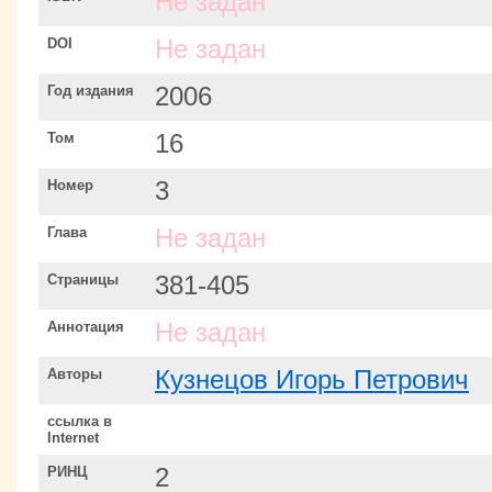
Не задан
DOI
Не задан
Год издания
2006
Том
16
Номер
3
Глава
Не задан
Страницы
381-405
Аннотация
Не задан
Авторы
Кузнецов Игорь Петрович
ссылка в
Internet
РИНЦ
2