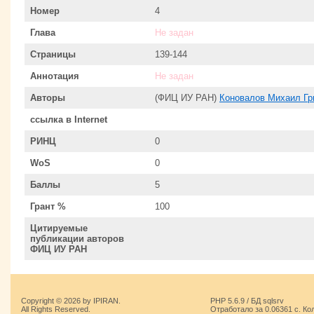
Номер
4
Глава
Не задан
Страницы
139-144
Аннотация
Не задан
Авторы
(ФИЦ ИУ РАН)
Коновалов Михаил Гр
ссылка в Internet
РИНЦ
0
WoS
0
Баллы
5
Грант %
100
Цитируемые
публикации авторов
ФИЦ ИУ РАН
Copyright © 2026 by IPIRAN.
PHP 5.6.9 / БД sqlsrv
All Rights Reserved.
Отработало за 0.06361 с. Ко