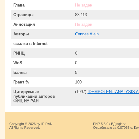
Глава
Не задан
Страницы
83-113
Аннотация
Не задан
Авторы
Connes Alain
ссылка в Internet
РИНЦ
0
WoS
0
Баллы
5
Грант %
100
Цитируемые
(1997)
IDEMPOTENT ANALYSIS A
публикации авторов
ФИЦ ИУ РАН
Copyright © 2026 by IPIRAN.
PHP 5.6.9 / БД sqlsrv
All Rights Reserved.
Отработало за 0.07053 с. Ко