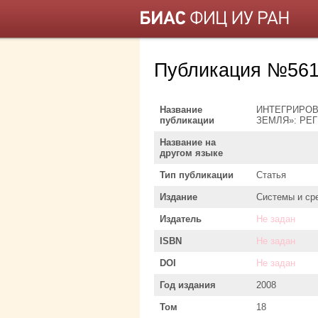
Публикация №561
Название
ИНТЕГРИРО
публикации
ЗЕМЛЯ»: РЕ
Название на
другом языке
Тип публикации
Статья
Издание
Системы и ср
Издатель
Не задан
ISBN
Не задан
DOI
Не задан
Год издания
2008
Том
18