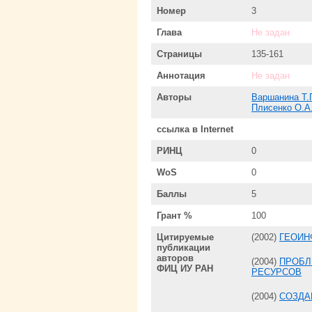
Номер
3
Глава
Не задан
Страницы
135-161
Аннотация
Не задан
Авторы
Варшанина Т.
Плисенко О.А
ссылка в Internet
РИНЦ
0
WoS
0
Баллы
5
Грант %
100
Цитируемые
(2002)
ГЕОИН
публикации
авторов
(2004)
ПРОБЛ
ФИЦ ИУ РАН
РЕСУРСОВ
(2004)
СОЗДА