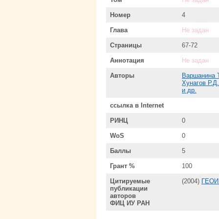
Номер
4
Глава
Не задан
Страницы
67-72
Аннотация
Не задан
Авторы
Варшанина Т
Хунагов Р.Д.
и др.
ссылка в Internet
РИНЦ
0
WoS
0
Баллы
5
Грант %
100
Цитируемые
(2004)
ГЕОИ
публикации
авторов
ФИЦ ИУ РАН