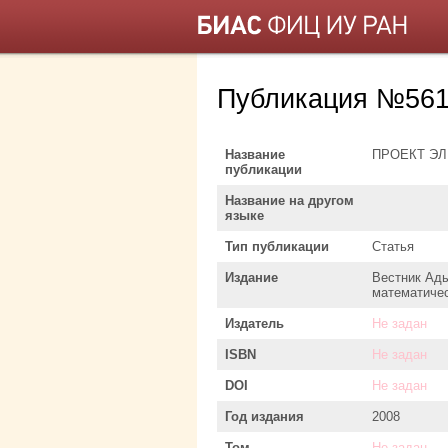
Публикация №561
Название
ПРОЕКТ Э
публикации
Название на другом
языке
Тип публикации
Статья
Издание
Вестник Ады
математичес
Издатель
Не задан
ISBN
Не задан
DOI
Не задан
Год издания
2008
Том
Не задан