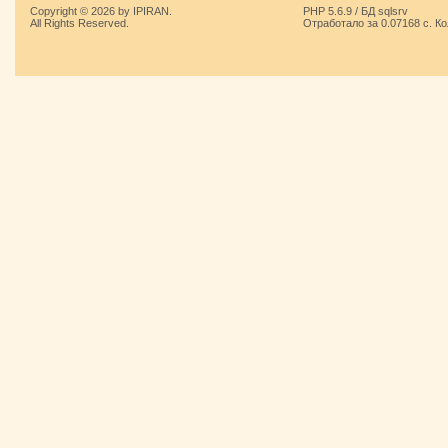
Copyright © 2026 by IPIRAN.
PHP 5.6.9 / БД sqlsrv
All Rights Reserved.
Отработало за 0.07168 с. К