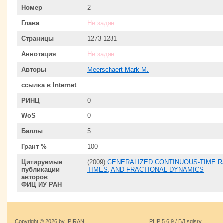
Номер
2
Глава
Не задан
Страницы
1273-1281
Аннотация
Не задан
Авторы
Meerschaert Mark M.
ссылка в Internet
РИНЦ
0
WoS
0
Баллы
5
Грант %
100
Цитируемые
(2009)
GENERALIZED CONTINUOUS-TIME R
публикации
TIMES, AND FRACTIONAL DYNAMICS
авторов
ФИЦ ИУ РАН
Copyright © 2026 by IPIRAN.
PHP 5.6.9 / БД sqlsrv