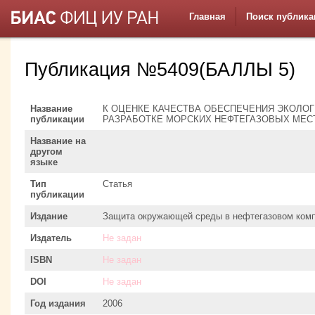
Главная
Поиск публика
Публикация №5409(БАЛЛЫ 5)
Название
К ОЦЕНКЕ КАЧЕСТВА ОБЕСПЕЧЕНИЯ ЭКОЛО
публикации
РАЗРАБОТКЕ МОРСКИХ НЕФТЕГАЗОВЫХ МЕ
Название на
другом
языке
Тип
Статья
публикации
Издание
Защита окружающей среды в нефтегазовом ком
Издатель
Не задан
ISBN
Не задан
DOI
Не задан
Год издания
2006