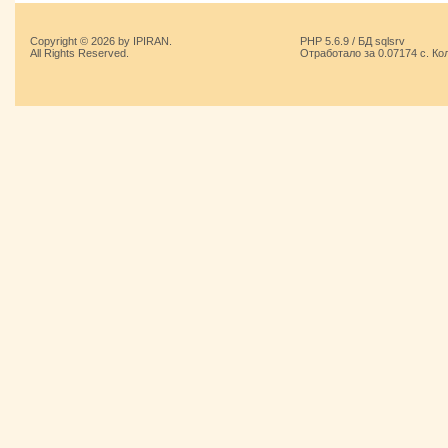
Copyright © 2026 by IPIRAN.
PHP 5.6.9 / БД sqlsrv
All Rights Reserved.
Отработало за 0.07174 с. Ко