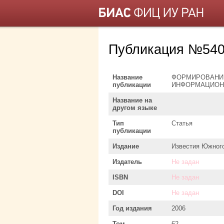
Публикация №540
Название
ФОРМИРОВАНИЕ
публикации
ИНФОРМАЦИОН
Название на
другом языке
Тип
Статья
публикации
Издание
Известия Южного
Издатель
Не задан
ISBN
Не задан
DOI
Не задан
Год издания
2006
Том
62