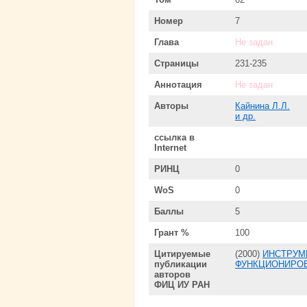
Номер
7
Глава
Не задан
Страницы
231-235
Аннотация
Не задан
Авторы
Кайнина Л.Л.
и др.
ссылка в
Internet
РИНЦ
0
WoS
0
Баллы
5
Грант %
100
Цитируемые
(2000)
ИНСТРУМ
публикации
ФУНКЦИОНИРОВ
авторов
ФИЦ ИУ РАН