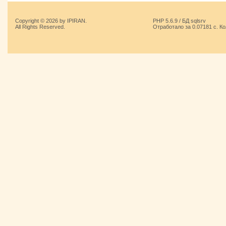
Copyright © 2026 by IPIRAN.
PHP 5.6.9 / БД sqlsrv
All Rights Reserved.
Отработало за 0.07181 с. К