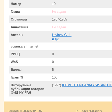
Номер
10
Глава
Не задан
Страницы
1767-1785
Аннотация
Не задан
Авторы
Litvinov G. L.
и др.
ссылка в Internet
РИНЦ
0
WoS
0
Баллы
5
Грант %
100
Цитируемые
(1997)
IDEMPOTENT ANALYSIS AND IT
публикации авторов
ФИЦ ИУ РАН
Copyright © 2026 by IPIRAN.
PHP 5.6.9 / БД sqlsrv