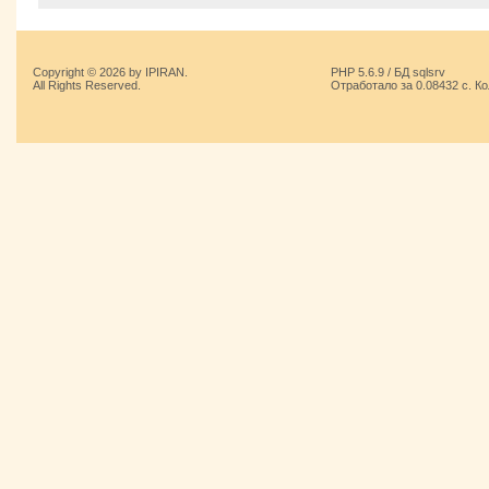
Copyright © 2026 by IPIRAN.
PHP 5.6.9 / БД sqlsrv
All Rights Reserved.
Отработало за 0.08432 с. К