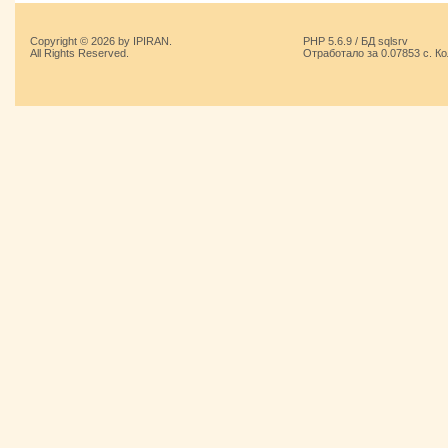
Copyright © 2026 by IPIRAN.
PHP 5.6.9 / БД sqlsrv
All Rights Reserved.
Отработало за 0.07853 с. К