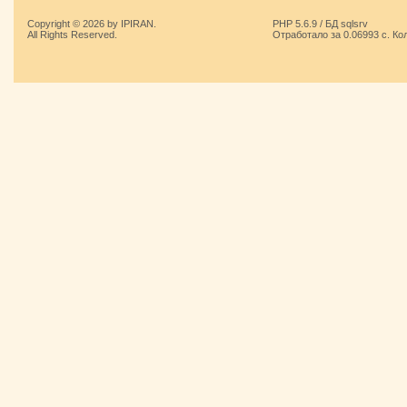
Copyright © 2026 by IPIRAN.
PHP 5.6.9 / БД sqlsrv
All Rights Reserved.
Отработало за 0.06993 с. Ко