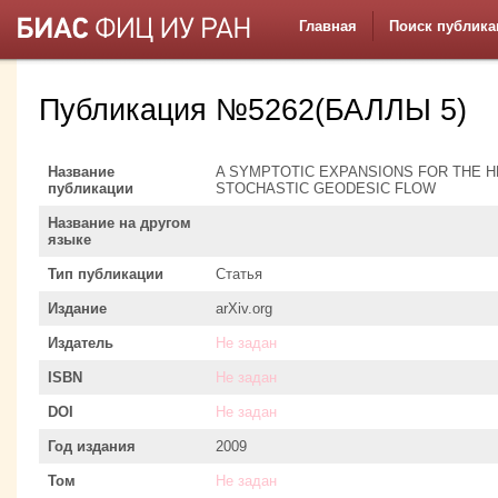
Главная
Поиск публика
Публикация №5262(БАЛЛЫ 5)
Название
A SYMPTOTIC EXPANSIONS FOR THE H
публикации
STOCHASTIC GEODESIC FLOW
Название на другом
языке
Тип публикации
Статья
Издание
arXiv.org
Издатель
Не задан
ISBN
Не задан
DOI
Не задан
Год издания
2009
Том
Не задан