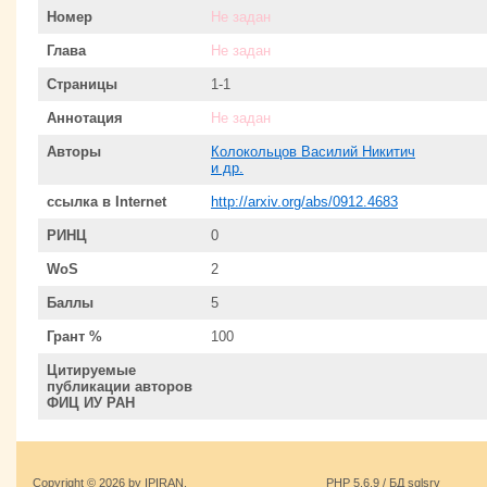
Номер
Не задан
Глава
Не задан
Страницы
1-1
Аннотация
Не задан
Авторы
Колокольцов Василий Никитич
и др.
ссылка в Internet
http://arxiv.org/abs/0912.4683
РИНЦ
0
WoS
2
Баллы
5
Грант %
100
Цитируемые
публикации авторов
ФИЦ ИУ РАН
Copyright © 2026 by IPIRAN.
PHP 5.6.9 / БД sqlsrv