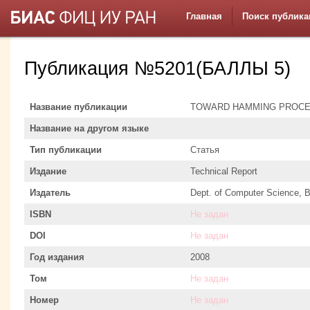
Главная
Поиск публика
Публикация №5201(БАЛЛЫ 5)
Название публикации
TOWARD HAMMING PROC
Название на другом языке
Тип публикации
Статья
Издание
Technical Report
Издатель
Dept. of Computer Science, B
ISBN
Не задан
DOI
Не задан
Год издания
2008
Том
Не задан
Номер
Не задан