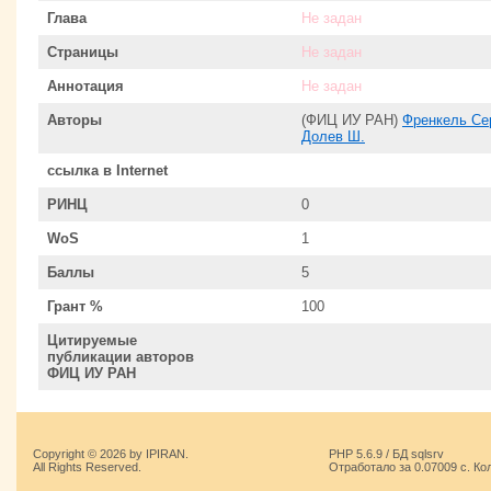
Глава
Не задан
Страницы
Не задан
Аннотация
Не задан
Авторы
(ФИЦ ИУ РАН)
Френкель Се
Долев Ш.
ссылка в Internet
РИНЦ
0
WoS
1
Баллы
5
Грант %
100
Цитируемые
публикации авторов
ФИЦ ИУ РАН
Copyright © 2026 by IPIRAN.
PHP 5.6.9 / БД sqlsrv
All Rights Reserved.
Отработало за 0.07009 с. Ко