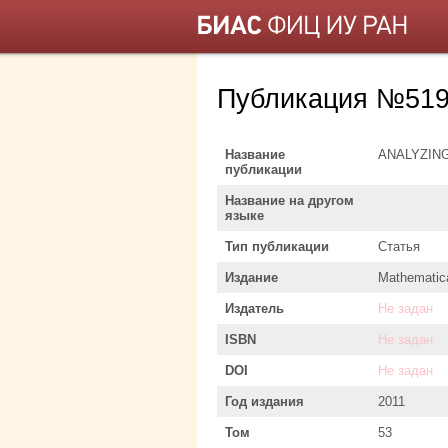
Публикация №519
Название
ANALYZING
публикации
Название на другом
языке
Тип публикации
Статья
Издание
Mathematica
Издатель
Не задан
ISBN
Не задан
DOI
Не задан
Год издания
2011
Том
53