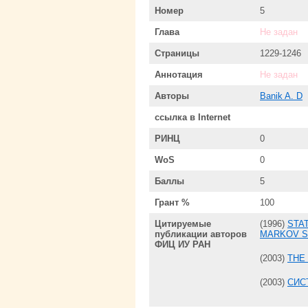
Номер
5
Глава
Не задан
Страницы
1229-1246
Аннотация
Не задан
Авторы
Banik A. D
ссылка в Internet
РИНЦ
0
WoS
0
Баллы
5
Грант %
100
Цитируемые
(1996)
STA
публикации авторов
MARKOV S
ФИЦ ИУ РАН
(2003)
THE
(2003)
СИС