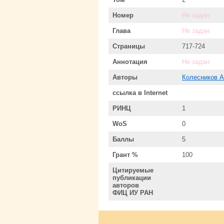
Номер
Не задан
Глава
Не задан
Страницы
717-724
Аннотация
Не задан
Авторы
Колесников 
ссылка в Internet
РИНЦ
1
WoS
0
Баллы
5
Грант %
100
Цитируемые
публикации
авторов
ФИЦ ИУ РАН