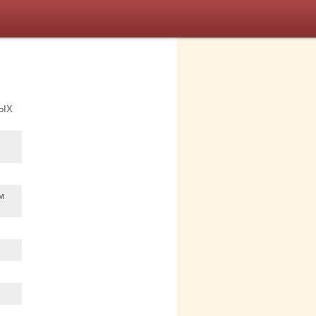
НЫХ
м