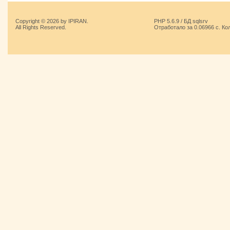
Copyright © 2026 by IPIRAN.
PHP 5.6.9 / БД sqlsrv
All Rights Reserved.
Отработало за 0.06966 с. Ко