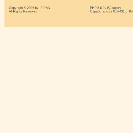
Copyright © 2026 by IPIRAN.
PHP 5.6.9 / БД sqlsrv
All Rights Reserved.
Отработало за 0.07431 с. К