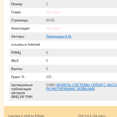
Номер
1
Глава
Не задан
Страницы
60-65
Аннотация
Не задан
Авторы
Лемдянова И.М.
ссылка в Internet
РИНЦ
0
WoS
0
Баллы
5
Грант %
100
Цитируемые
(1986)
МОДЕЛЬ СИСТЕМЫ СВЯЗИ С АБС
публикации
РАЗНОТИПНЫМИ ЗАЯВКАМИ
авторов
ФИЦ ИУ РАН
Copyright © 2026 by IPIRAN.
PHP 5.6.9 / БД sqlsrv