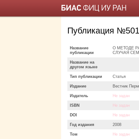
Публикация №501
Название
О МЕТОДЕ 
публикации
СЛУЧАЯ СЕ
Название на
другом языке
Тип публикации
Статья
Издание
Вестник Перм
Издатель
Не задан
ISBN
Не задан
DOI
Не задан
Год издания
2008
Том
Не задан