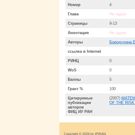
Номер
4
Глава
Не задан
Страницы
9-13
Аннотация
Не задан
Авторы
Бородулина Е
ссылка в Internet
РИНЦ
0
WoS
0
Баллы
5
Грант %
100
Цитируемые
(2007)
МАТЕМ
публикации
OF THE RIS
авторов
ФИЦ ИУ РАН
Copyright © 2026 by IPIRAN.