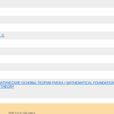
.Л.
АТИЧЕСКИЕ ОСНОВЫ ТЕОРИИ РИСКА / MATHEMATICAL FOUNDATIO
K THEORY
PHP 5.6.9 / БД sqlsrv