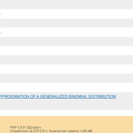
н
н
PPROXIMATION OF A GENERALIZED BINOMIAL DISTRIBUTION
PHP 5.6.9 / БД sqlsrv
Отработало за 0.07170 с. Количество памяти: 4.89 MB