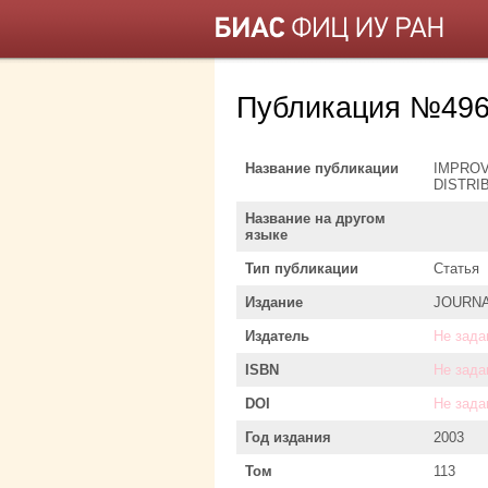
Публикация №496
Название публикации
IMPROV
DISTRI
Название на другом
языке
Тип публикации
Статья
Издание
JOURNA
Издатель
Не зада
ISBN
Не зада
DOI
Не зада
Год издания
2003
Том
113