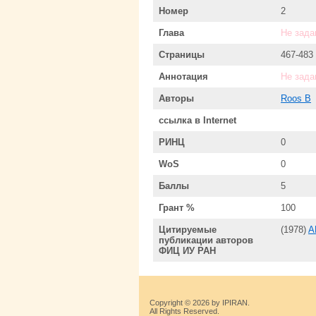
Номер
2
Глава
Не зада
Страницы
467-483
Аннотация
Не зада
Авторы
Roos B
ссылка в Internet
РИНЦ
0
WoS
0
Баллы
5
Грант %
100
Цитируемые
(1978)
A
публикации авторов
ФИЦ ИУ РАН
Copyright © 2026 by IPIRAN.
All Rights Reserved.