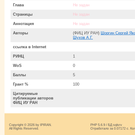
Глава
Не задан
Страницы
Не задан
Аннотация
Не задан
Авторы
(ФИЦ ИУ РАН)
Шоргин Сергей Як
Шухов А.Г.
ссылка в Internet
РИНЦ
1
WoS
0
Баллы
5
Грант %
100
Цитируемые
публикации авторов
ФИЦ ИУ РАН
Copyright © 2026 by IPIRAN.
PHP 5.6.9 / БД sqlsrv
All Rights Reserved.
Отработало за 0.07172 с. Ко