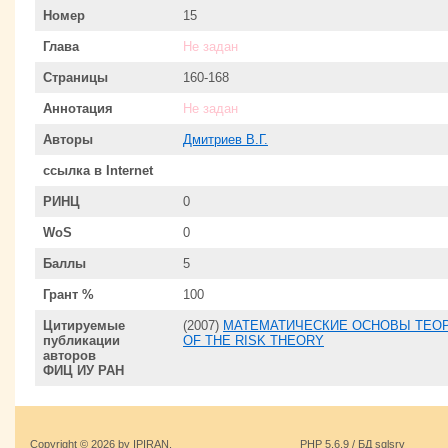
Номер
15
Глава
Не задан
Страницы
160-168
Аннотация
Не задан
Авторы
Дмитриев В.Г.
ссылка в Internet
РИНЦ
0
WoS
0
Баллы
5
Грант %
100
Цитируемые
(2007)
МАТЕМАТИЧЕСКИЕ ОСНОВЫ ТЕОРИ
публикации
OF THE RISK THEORY
авторов
ФИЦ ИУ РАН
Copyright © 2026 by IPIRAN.
PHP 5.6.9 / БД sqlsrv