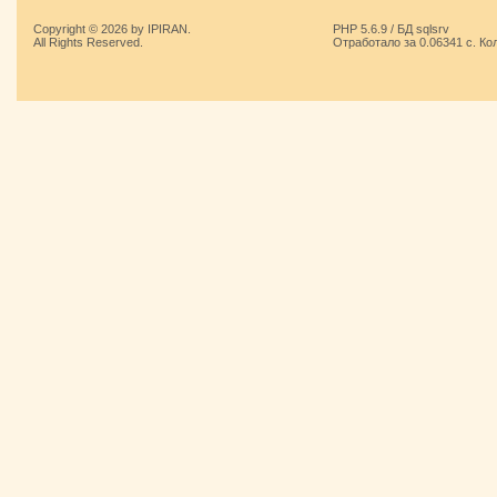
Copyright © 2026 by IPIRAN.
PHP 5.6.9 / БД sqlsrv
All Rights Reserved.
Отработало за 0.06341 с. Ко