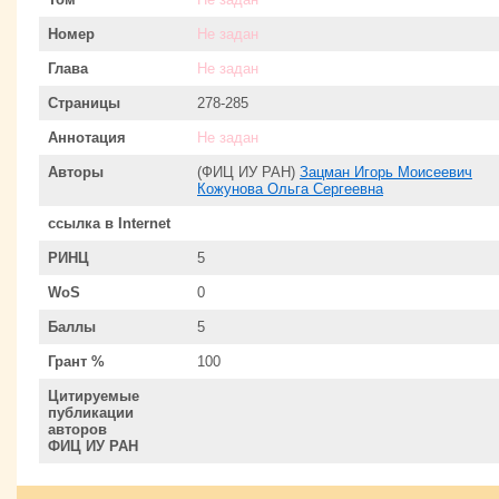
Номер
Не задан
Глава
Не задан
Страницы
278-285
Аннотация
Не задан
Авторы
(ФИЦ ИУ РАН)
Зацман Игорь Моисеевич
Кожунова Ольга Сергеевна
ссылка в Internet
РИНЦ
5
WoS
0
Баллы
5
Грант %
100
Цитируемые
публикации
авторов
ФИЦ ИУ РАН