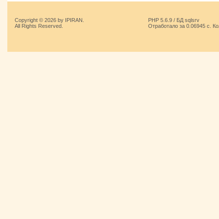
Copyright © 2026 by IPIRAN.
PHP 5.6.9 / БД sqlsrv
All Rights Reserved.
Отработало за 0.06945 с. К