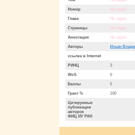
Номер
Не задан
Глава
Не задан
Страницы
Не задан
Аннотация
Не задан
Авторы
Ильин Влади
ссылка в Internet
РИНЦ
3
WoS
0
Баллы
5
Грант %
100
Цитируемые
публикации
авторов
ФИЦ ИУ РАН