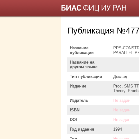
Публикация №477
Название
PPS-CONSTR
публикации
PARALLEL 
Название на
другом языке
Тип публикации
Доклад
Издание
Proc. SMS TPE
Theory, Pract
Издатель
Не задан
ISBN
Не задан
DOI
Не задан
Год издания
1994
Том
Не задан